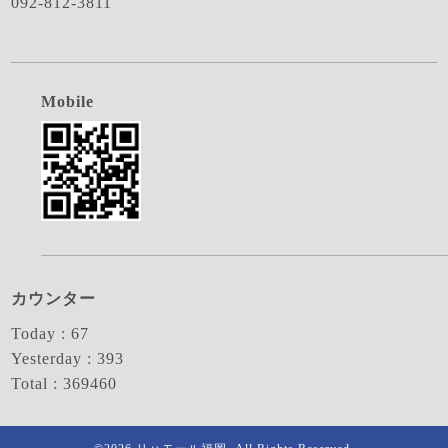
092-812-3811
Mobile
カウンター
Today :
67
Yesterday :
393
Total :
369460