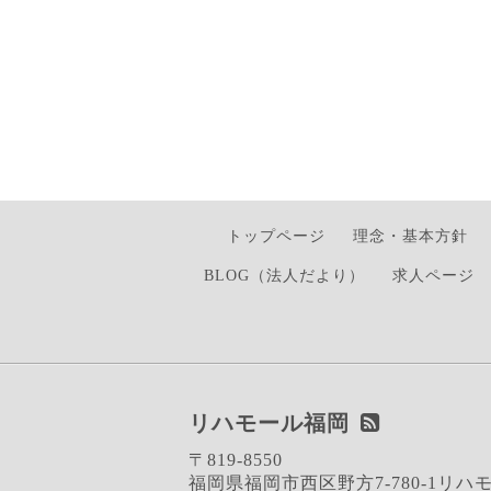
トップページ
理念・基本方針
BLOG（法人だより）
求人ページ
リハモール福岡
〒819-8550
福岡県福岡市西区野方7-780-1リハ